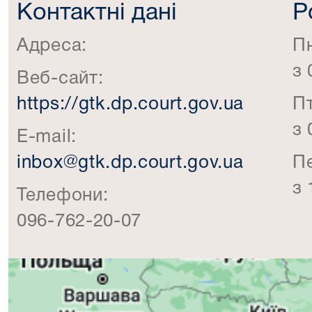
Контактні дані
Р
Адреса:
П
з 
Веб-сайт:
https://gtk.dp.court.gov.ua
П
з 
E-mail:
inbox@gtk.dp.court.gov.ua
П
з 
Телефони:
096-762-20-07