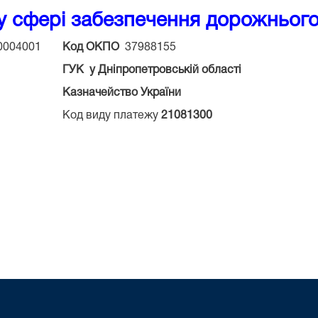
у сфері забезпечення дорожнього 
0004001
Код ОКПО
37988155
ГУК у Дніпропетровській області
Казначейство України
Код виду платежу
21081300