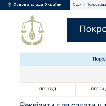
Покровськи
Судова влада України
Суди
•
Покро
Перел
ПРО СУД
ПРЕС-Ц
Реквізити для сплати ш