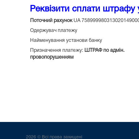
Реквізити сплати штрафу 
Поточний рахунок
UA 75899998031302014900
Одержувач платежу
Найменування установи банку
Призначення платежу:
ШТРАФ по адмін.
провопорушенням
2026 © Всі права захищені