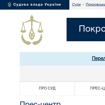
Покровськи
Судова влада України
Суди
•
Покро
Перел
ПРО СУД
ПРЕС-Ц
Прес-центр