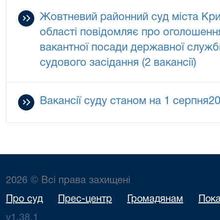
Жовтневий районний суд міста Кри
області повідомляє про оголошенн
вакантної посади державної служби
судового засідання (2 вакансії)
Вакансії суду станом на 1 серпня2
2026 © Всі права захищені
Про суд
Прес-центр
Громадянам
Пока
v1.38.1