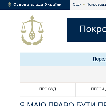
Покровськи
Судова влада України
Суди
•
Покро
Перел
ПРО СУД
ПРЕС-Ц
Я МАЮ ПРАВО БУТИ 