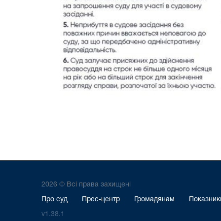
2026 © Всі права захищені
Про суд
Прес-центр
Громадянам
Показники
v1.38.1