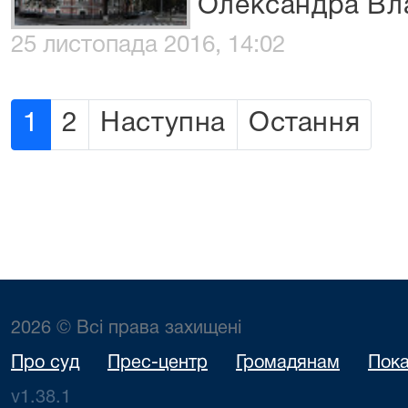
Олександра Вл
25 листопада 2016, 14:02
1
2
Наступна
Остання
2026 © Всі права захищені
Про суд
Прес-центр
Громадянам
Пока
v1.38.1