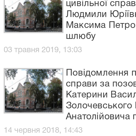
цивільної спра
Людмили Юріїв
Максима Петро
шлюбу
03 травня 2019, 13:03
Повідомлення п
справи за позо
Катерини Васил
Золочевського
Анатолійовича 
14 червня 2018, 14:43