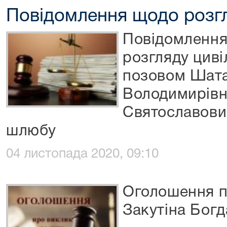
Повідомлення щодо розг
Повідомлення
розгляду циві
позовом Шата
Володимирівн
Святославови
шлюбу
04 листопада 2020, 09:10
Оголошення п
Закутіна Бог