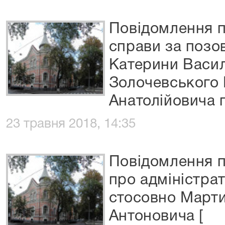
Повідомлення п
справи за позо
Катерини Васил
Золочевського
Анатолійовича 
23 травня 2018, 14:35
Повідомлення п
про адміністра
стосовно Март
Антоновича [