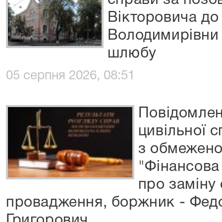
справи за поз
Вікторовича до
Володимирівни 
шлюбу
05 серпня 2026, 08:51
Повідомлен
цивільної 
з обмежено
"Фінансова
про заміну
провадження, боржник - Фед
Григорович