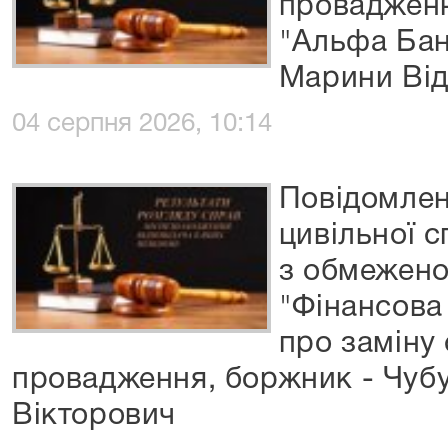
провадженн
"Альфа Бан
Марини Від
04 серпня 2026, 10:14
Повідомлен
цивільної 
з обмежено
"Фінансова
про заміну
провадження, боржник - Чуб
Вікторович