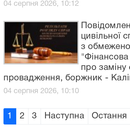
04 серпня 2026, 10:12
Повідомлен
цивільної 
з обмежено
"Фінансова
про заміну
провадження, боржник - Калін
04 серпня 2026, 10:10
1
2
3
Наступна
Остання