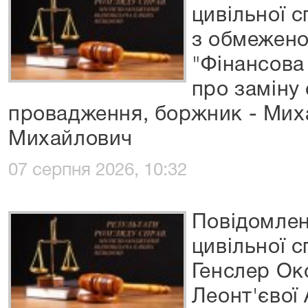
цивільної 
з обмежено
"Фінансова
про заміну
провадження, боржник - Ми
Михайлович
07 серпня 2026, 10:32
Повідомлен
цивільної 
Генслер Ок
Леонт'євої 