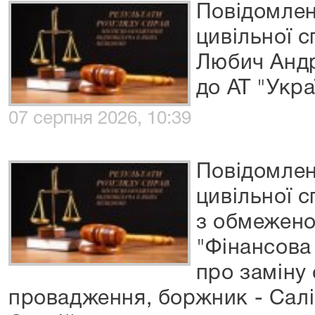
Повідомлен
цивільної 
Любич Анд
до АТ "Укра
07 серпня 2026, 10:39
Повідомлен
цивільної 
з обмежено
"Фінансова
про заміну
провадження, боржник - Сал