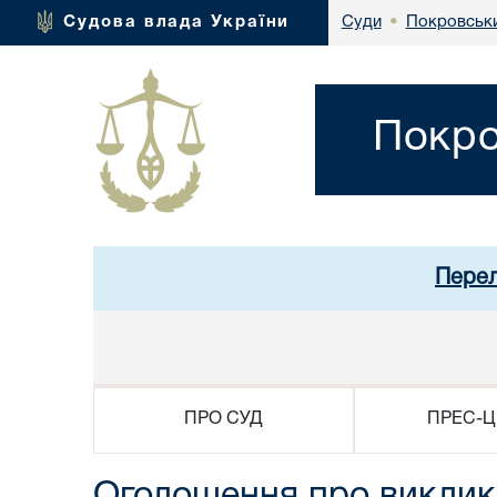
Покровськи
Судова влада України
Суди
•
Покро
Перел
ПРО СУД
ПРЕС-Ц
Оголошення про виклик