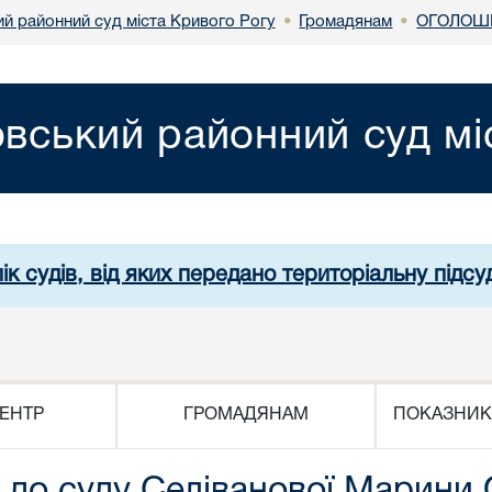
й районний суд міста Кривого Рогу
Громадянам
ОГОЛОШЕ
•
•
вський районний суд мі
ік судів, від яких передано територіальну підсуд
ЕНТР
ГРОМАДЯНАМ
ПОКАЗНИК
 до суду Селіванової Марини