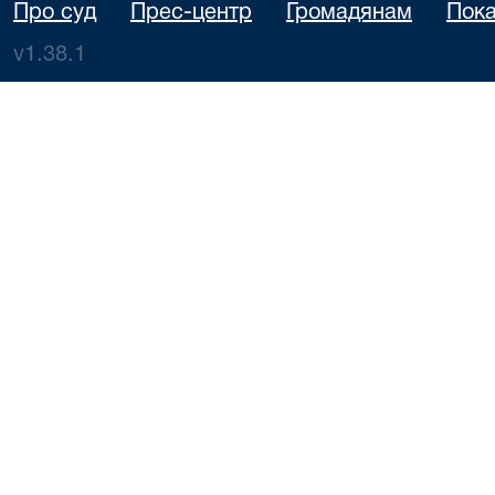
Про суд
Прес-центр
Громадянам
Пока
v1.38.1