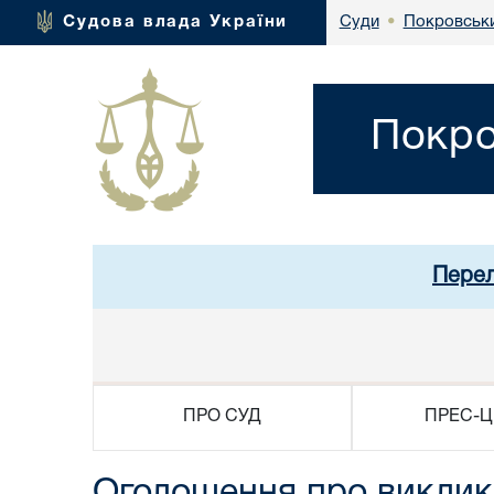
Покровськи
Судова влада України
Суди
•
Покро
Перел
ПРО СУД
ПРЕС-Ц
Оголошення про виклик