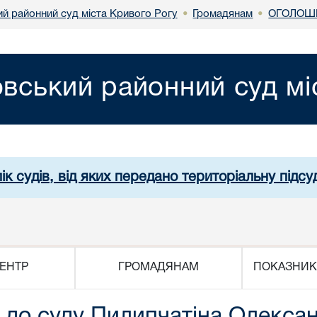
й районний суд міста Кривого Рогу
Громадянам
ОГОЛОШЕ
•
•
вський районний суд мі
ік судів, від яких передано територіальну підсуд
ЕНТР
ГРОМАДЯНАМ
ПОКАЗНИК
 до суду Пилипчатіна Олекса