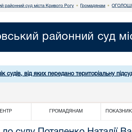
й районний суд міста Кривого Рогу
Громадянам
ОГОЛОШЕ
•
•
вський районний суд мі
ік судів, від яких передано територіальну підсуд
ЕНТР
ГРОМАДЯНАМ
ПОКАЗНИК
до суду Потапенко Наталії Ва