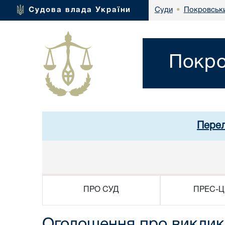
Покровськи
Судова влада України
Суди
•
Покро
Перел
ПРО СУД
ПРЕС-Ц
Оголошення про виклик 