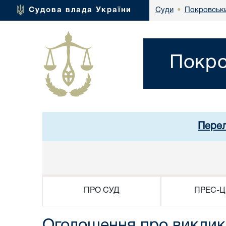
Покровськи
Судова влада України
Суди
•
Покро
Перел
ПРО СУД
ПРЕС-Ц
Оголошення про виклик 