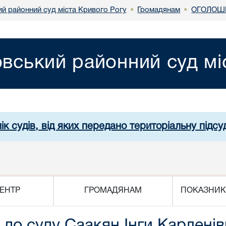
й районний суд міста Кривого Рогу
Громадянам
ОГОЛОШЕ
•
•
вський районний суд мі
ік судів, від яких передано територіальну підсуд
ЕНТР
ГРОМАДЯНАМ
ПОКАЗНИК
до суду Саакян Інги Карлені