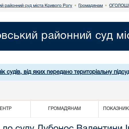
й районний суд міста Кривого Рогу
Громадянам
ОГОЛОШЕ
•
•
вський районний суд мі
ік судів, від яких передано територіальну підсуд
ЕНТР
ГРОМАДЯНАМ
ПОКАЗНИК
до суду Дубонос Валентини І