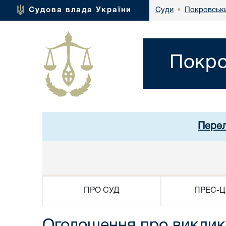
Покровськи
Судова влада України
Суди
•
Покро
Перел
ПРО СУД
ПРЕС-Ц
Оголошення про виклик 