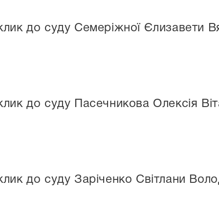
лик до суду Семеріжної Єлизавети В
лик до суду Пасечникова Олексія Віт
лик до суду Заріченко Світлани Вол