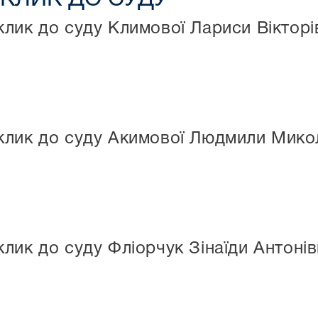
лик до суду Климової Лариси Вікторі
клик до суду Акимової Людмили Мико
лик до суду Фліорчук Зінаїди Антоні