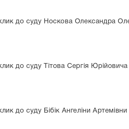
клик до суду Носкова Олександра Ол
лик до суду Тітова Сергія Юрійовича
лик до суду Бібік Ангеліни Артемівни