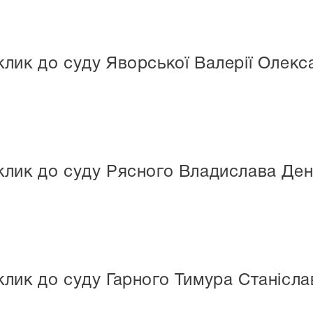
лик до суду Яворської Валерії Олекс
клик до суду Рясного Владислава Де
лик до суду Гарного Тимура Станісл