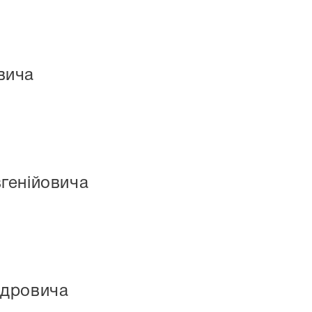
вича
генійовича
ндровича