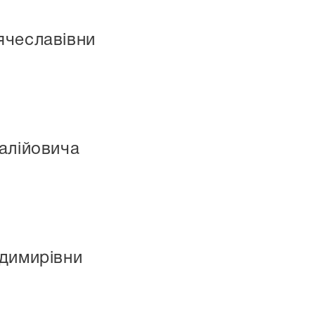
ячеславівни
алійовича
одимирівни