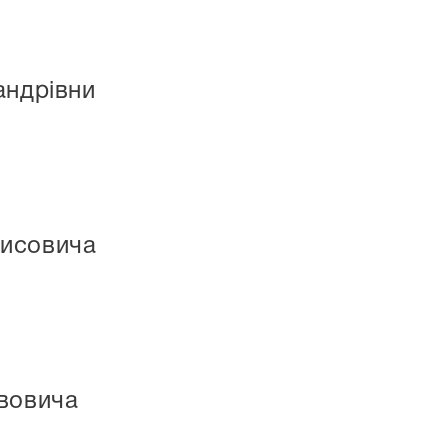
андрівни
нисовича
авовича