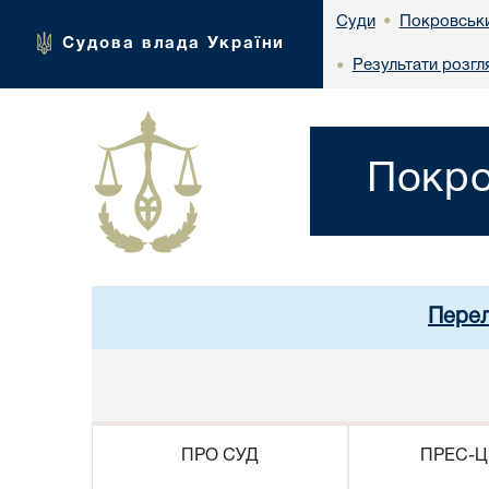
Покровськи
Суди
•
Судова влада України
Результати розгл
•
Покро
Перел
ПРО СУД
ПРЕС-Ц