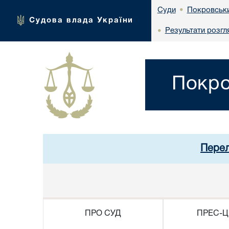
Покровськи
Суди
•
Судова влада України
Результати розгл
•
Покро
Перел
ПРО СУД
ПРЕС-Ц