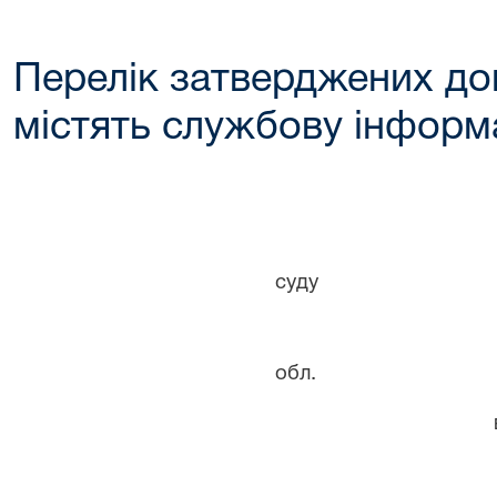
Перелік затверджених до
містять службову інформ
Зат
Наказ голо
суду
м. Кривого
обл.
від 16 лип