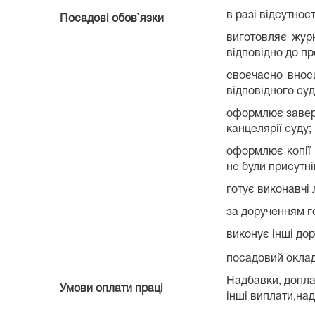
в разі відсутнос
Посадові обов`язки
виготовляє журн
відповідно до пр
своєчасно внос
відповідного суд
оформлює заверш
канцелярії суду;
оформлює копії 
не були присутн
готує виконавчі
за дорученням го
виконує інші до
посадовий оклад 
Надбавки, доплат
Умови оплати праці
інші виплати,над