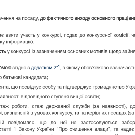
чення на посаду,
до фактичного виходу основного працівн
є взяти участь у конкурсі, подає до конкурсної комісії,
ку інформацію:
сть
у конкурсі із зазначенням основних мотивів щодо зайн
-1
ормою
згідно з
додатком 2
, в якому обов’язково зазначаєт
по батькові кандидата;
ента, що посвідчує особу та підтверджує громадянство Укра
аявності відповідного ступеня вищої освіти;
стаж роботи, стаж державної служби (за наявності), д
і, визначеній в умовах конкурсу, та на керівних посадах (за
й повідомляє, що до неї не застосовуються заб
татті 1 Закону України “Про очищення влади”, та надає