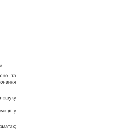
и.
існе та
конання
 пошуку
мації у
рматах;