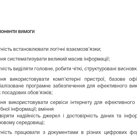
оненти вимоги
тність встановлювати логічні взаємозв’язки;
ння систематизувати великий масив інформації;
тність виділяти головне, робити чіткі, структуровані висновк
ння використовувати комп’ютерні пристрої, базове оф
іалізоване програмне забезпечення для ефективного ви
х посадових обов'язків;
ння використовувати сервіси інтернету для ефективного
ібної інформації; вміння
віряти надійність джерел і достовірність даних та інфор
овому середовищі;
тність працювати з документами в різних цифрових фо