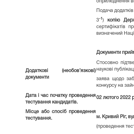
оприлюднення ві
Подача додатків
-1
3
)
копію Дер
сертифікатів п
визначений Наці
Документи при
Стосовно підтве
наукові публікац
Додаткові (необов’язкові)
документи
заява щодо заб
конкурсу на зай
Дата і час початку проведення
02 лютого
202
2
р
тестування кандидатів.
Місце або спосіб проведення
м.
Кривий Ріг
, ву
тестування.
(проведення тест