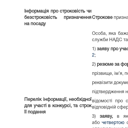
Інформація про строковість чи
безстроковість призначення
Строкове
призна
на посаду
Особа, яка бажа
служби НАДС та
1)
заяву про уча
2
;
2)
резюме за ф
прізвище, ім’я, 
реквізити докум
підтвердження н
Перелік інформації, необхідної
відомості про 
для участі в конкурсі, та строк
відповідній сфер
її подання
3)
заяву,
в які
або
четвертою
с