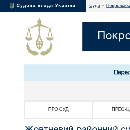
Покровськи
Судова влада України
Суди
•
Покро
Перел
ПРО СУД
ПРЕС-Ц
Жовтневий районний суд