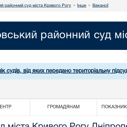
й районний суд міста Кривого Рогу
Інше
Вакансії
•
•
вський районний суд мі
ік судів, від яких передано територіальну підсуд
ЕНТР
ГРОМАДЯНАМ
ПОКАЗНИК
 міста Кривого Рогу Дніпропе