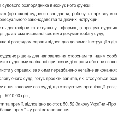
ті судового розпорядника виконує його функції;
ал (протокол) судового засідання, робочу та архівну коп
оцесуального законодавства та діючих інструкцій;
ить достовірну та актуальну інформацію про рух судови
ді, до автоматизованої системи документообігу суду;
ені розглядом справи відповідно до вимог Інструкції з д
судових рішень для направлення сторонам та іншим особам
іми в судовому засіданні при розгляді справи або при огол
 листи у справах, за якими передбачено негайне виконання;
ловуючого судді готує проекти запитів, які стосуються роз
ручення головуючого судді, що стосуються організації розг
– 5010,00 грн.,
и та премії, відповідно до ст.ст. 50, 52 Закону України «Пр
бавки, премії – у разі встановлення.