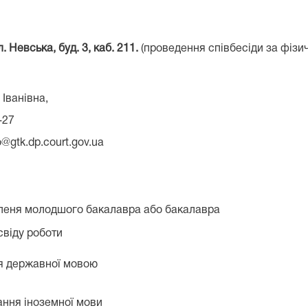
л.
Невська
, буд.
3
, каб.
211
.
(проведення співбесіди за фізич
яна Іванівна,
-27
o@gtk.dp.court.gov.ua
упеня молодшого бакалавра або бакалавра
свіду роботи
ня державної мовою
ання іноземної мови