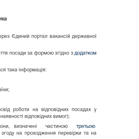
ика
 через Єдиний портал вакансій державної
яття посади за формою згідно з
додатком
ься така інформація:
їни;
освід роботи на відповідних посадах у
 наявності відповідних вимог);
орони, визначені частиною
третьою
 згоду на проходження перевірки та на