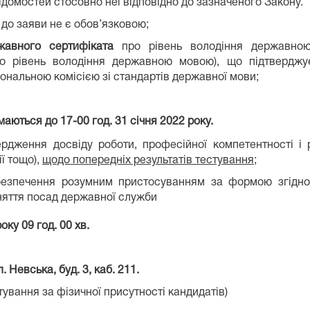
домостей стосовно неї відповідно до зазначеного Закону.
 до заяви не є обов’язковою;
жавного сертифіката
про рівень володіння державною
ро рівень володіння державною мовою), що підтвердж
ональною комісією зі стандартів державної мови;
ймаються
до 1
7
-
00
год.
31 січня
202
2
року.
рдження досвіду роботи, професійної компетентності і ре
ії тощо),
щодо попередніх результатів тестування
;
езпечення розумним пристосуванням за формою згідно
няття посад державної служби
оку
09
год
.
0
0 хв.
л.
Невська
, буд.
3
, каб.
211
.
ування за фізичної присутності кандидатів)