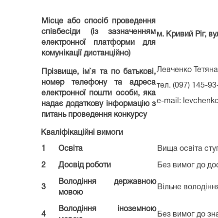
Місце або спосіб проведення
співбесіди (із зазначенням
м.
Кривий Ріг
, ву
електронної платформи для
комунікації дистанційно)
Левченко Тет
Прізвище, ім`я та по батькові,
номер телефону та адреса
тел. (097) 145-93
електронної пошти особи, яка
e-mail: levchenk
надає додаткову інформацію з
питань проведення конкурсу
Кваліфікаційні вимоги
1
Освіта
Вища освіта ст
2
Досвід роботи
Без вимог до до
Володіння державною
3
Вільне володін
мовою
Володіння іноземною
4
Без вимог до зн