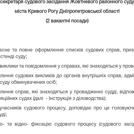
секретаря судового засідання Жовтневого районного суду
міста Кривого Рогу Дніпропетровської області
(2 вакантні посади)
асне та повне оформлення списків судових справ, призн
стенді суду;
виклики та повідомлення у справах, які знаходяться у пров
ення судових викликів до органів внутрішніх справ, адмі
 суду обвинувачених осіб;
ення справ, які знаходяться у провадженні судді, відпові
яційних судах (далі - Інструкція з діловодства);
учасників судового процесу, доповідає про це головуючо
ді;
іо- та відео- фіксацію судового процесу (судового засі