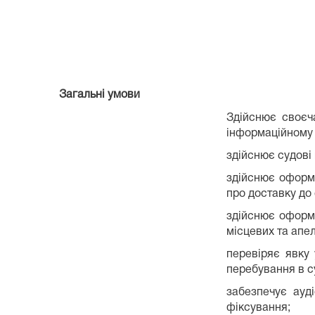
Загальні умови
Здійснює своєч
інформаційному 
здійснює судові 
здійснює оформл
про доставку до
здійснює оформл
місцевих та апел
перевіряє явку 
перебування в су
забезпечує ауд
фіксування;