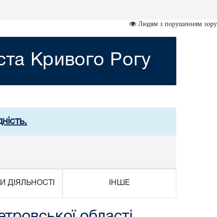
Людям з порушенням зору
ста Кривого Рогу
ність.
И ДІЯЛЬНОСТІ
ІНШЕ
тровської області