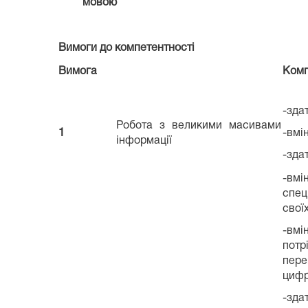
мовою
Вимоги до компетентності
Вимога
Комп
-зда
Робота з великими масивами
1
-вмі
інформації
-зда
-вмі
спец
свої
-вмі
потр
пере
цифр
-зда