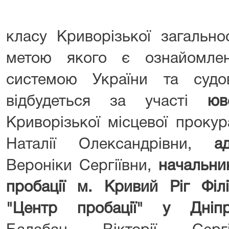
класу Криворізької загальн
метою якого є ознайомле
системою України та судо
відбудеться за участі
юв
Криворізької місцевої проку
Наталії Олександрівни,
а
Вероніки Сергіївни,
начальни
пробації м. Кривий
Ріг Філ
"Центр пробації" у Дніпр