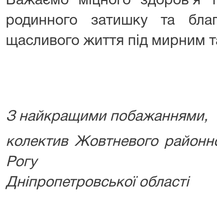
Бажаємо міцного здоров’я та
родинного затишку та благ
щасливого життя під мирним 
З найкращими побажаннями,
колектив Жовтневого районно
Рогу
Дніпропетровської області