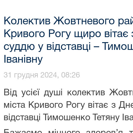
Колектив Жовтневого рай
Кривого Рогу щиро вітає
суддю у відставці – Тимо
Іванівну
31 грудня 2024, 08:26
Від усієї душі колектив Жов
міста Кривого Рогу вітає з Д
відставці Тимошенко Тетяну Іва