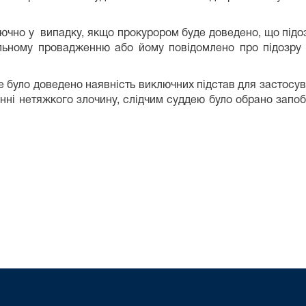
лючно у випадку, якщо прокурором буде доведено, що підо
ьному провадженню або йому повідомлено про підозру у
 було доведено наявність виключних підстав для застосув
енні нетяжкого злочину, слідчим суддею було обрано запо