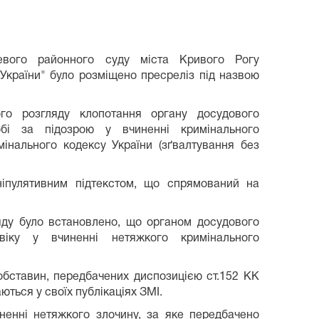
евого районного суду міста Кривого Рогу
 України" було розміщено пресреліз під назвою
ого розгляду клопотання органу досудового
бі за підозрою у вчиненні кримінального
інального кодексу України (зґвалтування без
ніпулятивним підтекстом, що спрямований на
яду було встановлено, що органом досудового
овіку у вчиненні нетяжкого кримінального
обставин, передбачених диспозицією ст.152 КК
аються у своїх публікаціях ЗМІ.
енні нетяжкого злочину, за яке передбачено