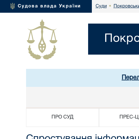
Покровськи
Судова влада України
Суди
•
Покро
Перел
ПРО СУД
ПРЕС-Ц
Спростування інформаці