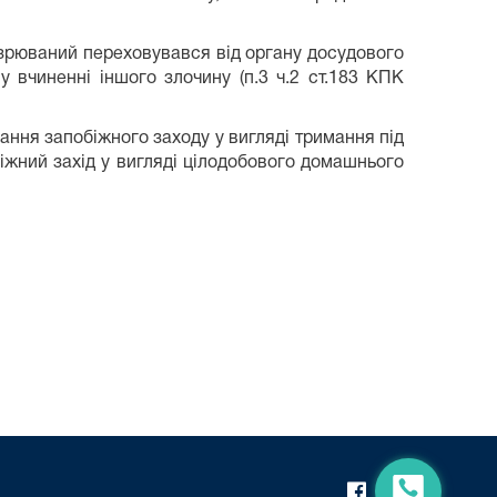
зрюваний переховувався від органу досудового
 вчиненні іншого злочину (п.3 ч.2 ст.183 КПК
ання запобіжного заходу у вигляді тримання під
біжний захід у вигляді цілодобового домашнього