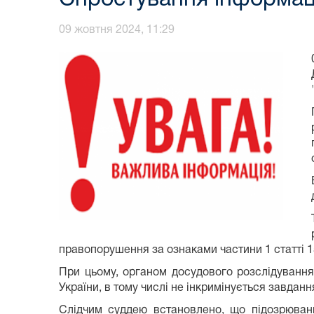
09 жовтня 2024, 11:29
правопорушення за ознаками частини 1 статті 1
При цьому, органом досудового розслідування
України, в тому числі не інкримінується завданн
Слідчим суддею встановлено, що підозрюван