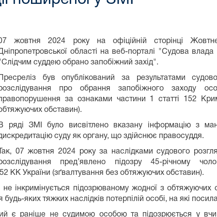
07 жовтня 2024 року на офіційній сторінці Жовтн
Дніпропетровської області на веб-порталі "Судова влада
"Слідчим суддею обрано запобіжний захід".
Пресреліз був опублікований за результатами судов
розслідування про обрання запобіжного заходу осо
правопорушення за ознаками частини 1 статті 152 Крим
обтяжуючих обставин).
В ряді ЗМІ було висвітлено вказану інформацію з ма
дискредитацію суду як органу, що здійснює правосуддя.
Так, 07 жовтня 2024 року за наслідками судового розгл
розслідування пред’явлено підозру 45-річному чол
52 КК України (зґвалтування без обтяжуючих обставин).
 не інкримінується підозрюваному жодної з обтяжуючих 
я будь-яких тяжких наслідків потерпілій особі, на які посил
ий є раніше не судимою особою та підозрюється у вчин