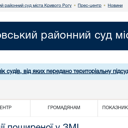
й районний суд міста Кривого Рогу
Прес-центр
Новини
•
•
вський районний суд мі
ік судів, від яких передано територіальну підсуд
ЕНТР
ГРОМАДЯНАМ
ПОКАЗНИК
ї поширеної у ЗМІ