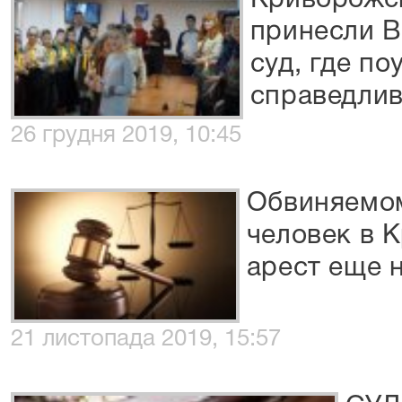
Криворожс
принесли В
суд, где по
справедлив
26 грудня 2019, 10:45
Обвиняемом
человек в 
арест еще 
21 листопада 2019, 15:57